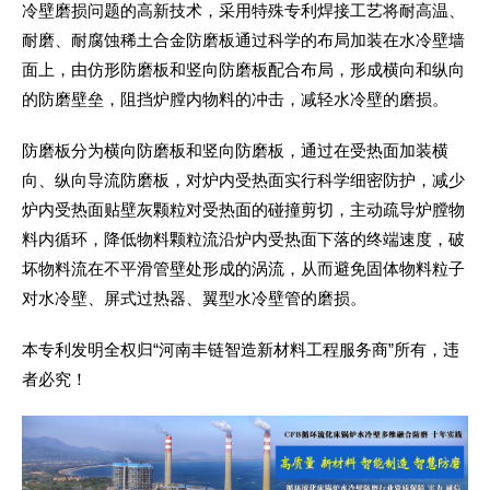
冷壁磨损问题的高新技术，采用特殊专利焊接工艺将耐高温、
耐磨、耐腐蚀稀土合金防磨板通过科学的布局加装在水冷壁墙
面上，由仿形防磨板和竖向防磨板配合布局，形成横向和纵向
的防磨壁垒，阻挡炉膛内物料的冲击，减轻水冷壁的磨损。
防磨板分为横向防磨板和竖向防磨板，通过在受热面加装横
向、纵向导流防磨板，对炉内受热面实行科学细密防护，减少
炉内受热面贴壁灰颗粒对受热面的碰撞剪切，主动疏导炉膛物
料内循环，降低物料颗粒流沿炉内受热面下落的终端速度，破
坏物料流在不平滑管壁处形成的涡流，从而避免固体物料粒子
对水冷壁、屏式过热器、翼型水冷壁管的磨损。
本专利发明全权归“河南丰链智造新材料工程服务商”所有，违
者必究！