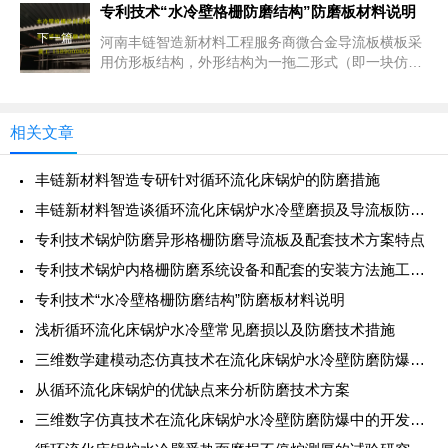
电厂要实现安全经济运行
专利技术“水冷壁格栅防磨结构”防磨板材料说明
下一篇
河南丰链智造新材料工程服务商微合金导流板横板采
用仿形板结构，外形结构为一拖二形式（即一块仿形
板覆盖两根完整水冷壁管外延半个水冷壁管径，焊点
为两个），宽度60mm
相关文章
丰链新材料智造专研针对循环流化床锅炉的防磨措施
丰链新材料智造谈循环流化床锅炉水冷壁磨损及导流板防磨治理
专利技术锅炉防磨异形格栅防磨导流板及配套技术方案特点
专利技术锅炉内格栅防磨系统设备和配套的安装方法施工工艺
专利技术“水冷壁格栅防磨结构”防磨板材料说明
浅析循环流化床锅炉水冷壁常见磨损以及防磨技术措施
三维数学建模动态仿真技术在流化床锅炉水冷壁防磨防爆中的探索应用
从循环流化床锅炉的优缺点来分析防磨技术方案
三维数字仿真技术在流化床锅炉水冷壁防磨防爆中的开发和应用