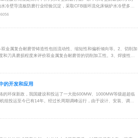
的水冷壁导流板防磨行业经验沉淀，采取CFB循环流化床锅炉水冷壁多复
防磨，利用垂直水冷壁管排表面进行防磨处理，使CFB锅炉垂直水冷壁
36056
年以上，达到少停炉、更长期安全行炉的
—双金属复合耐磨管铸造性包括流动性、缩短性和偏析倾向等。2、切削加
度和刀具磨损程度来评价双金属复合耐磨管的切削加工性。3、焊接性
力学功能的改变来判别双金属耐
中的开发和应用
的环保新政，我国建设和投运了一大批600MW、1000MW等级超超临
级机组投运至今已有14年。经过长周期调峰运行，由于设计、安装、调试
未曾遇到的新难题，