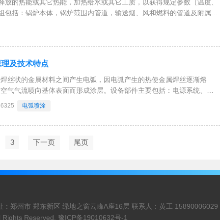
释放的热能或其它热能，加热给水或其它工质，以获得规定参数（温度、
组包括：锅炉本体，锅炉范围内管道，输送烟、风和燃料的管道及附属设
bai电器（电控）三大机组
原理及技术特点
根焊丝状的金属材料之间产生电弧，因电弧产生的热使金属焊丝逐渐熔
缩空气气流喷向基体表面而形成涂层。设备部件主要包括：电源系统、导
、压缩空气系统等，如图所示：电弧喷涂工作简图优点：设备较轻便，易
36325
电弧喷涂
提高工件温度又不使用打底层情况下，可获得较高的
3
下一页
尾页
郑州市 郑东新区 绿地之窗云峰A座16层 联系人：黄工 15890006029
l Rights Reserved.
豫ICP备19010632号-1