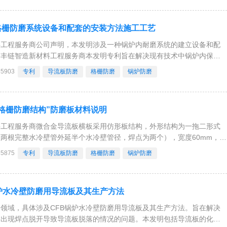
格栅防磨系统设备和配套的安装方法施工工艺
料工程服务商公司声明，本发明涉及一种锅炉内耐磨系统的建立设备和配
南丰链智造新材料工程服务商本发明专利旨在解决现有技术中锅炉内保护
建立时间长，工作效率低的问题。河南丰链智造新材料工程服务商本发明
35903
专利
导流板防磨
格栅防磨
锅炉防磨
卡装轨道，滑动安装于底部卡装轨道上的至少一个
格栅防磨结构”防磨板材料说明
料工程服务商微合金导流板横板采用仿形板结构，外形结构为一拖二形式
两根完整水冷壁管外延半个水冷壁管径，焊点为两个），宽度60mm，防
卡在水冷壁管径上，凸出的部位焊在鳍片上；焊缝平直，充分释放焊接热
35875
专利
导流板防磨
格栅防磨
锅炉防磨
5mm，左右对角垂直焊在水冷壁的鳍片上
炉水冷壁防磨用导流板及其生产方法
领域，具体涉及CFB锅炉水冷壁防磨用导流板及其生产方法。旨在解决
易出现焊点脱开导致导流板脱落的情况的问题。本发明包括导流板的化学