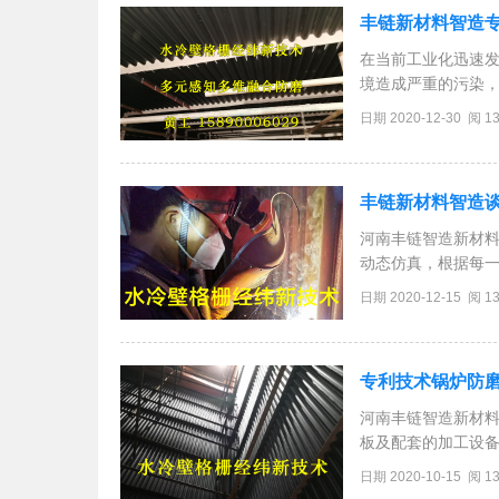
丰链新材料智造
在当前工业化迅速
境造成严重的污染
护所带来的越来越
日期 2020-12-30 阅 1
性较好的循环流化
丰链新材料智造
河南丰链智造新材料
动态仿真，根据每一
用了河南丰链智造新
日期 2020-12-15 阅 1
防磨，更为优化，
专利技术锅炉防
河南丰链智造新材
板及配套的加工设
好的防磨板。河南
日期 2020-10-15 阅 1
元防磨板在侧视方