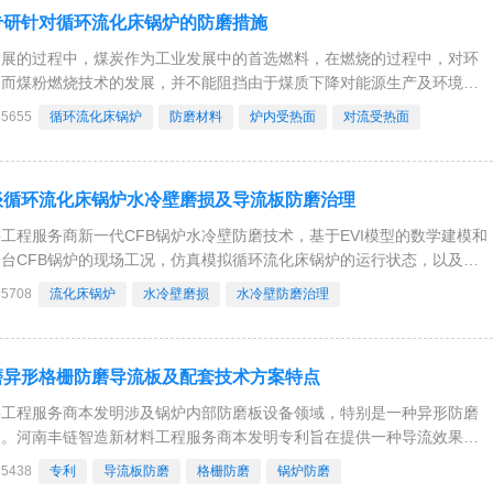
专研针对循环流化床锅炉的防磨措施
发展的过程中，煤炭作为工业发展中的首选燃料，在燃烧的过程中，对环
，而煤粉燃烧技术的发展，并不能阻挡由于煤质下降对能源生产及环境保
大的危害势头。因此，新一代的燃烧技术——具有高效低污染、煤种适应
35655
​循环流化床锅炉
防磨材料
炉内受热面
对流受热面
床燃烧技术应运而生。在循环流化床锅炉适应的
谈循环流化床锅炉水冷壁磨损及导流板防磨治理
工程服务商新一代CFB锅炉水冷壁防磨技术，基于EVI模型的数学建模和
台CFB锅炉的现场工况，仿真模拟循环流化床锅炉的运行状态，以及使
材料工程服务商防磨技术方案后的预期使用状态，让每一台CFB锅炉的
35708
流化床锅炉
水冷壁磨损
水冷壁防磨治理
更加智能。
磨异形格栅防磨导流板及配套技术方案特点
料工程服务商本发明涉及锅炉内部防磨板设备领域，特别是一种异形防磨
备。河南丰链智造新材料工程服务商本发明专利旨在提供一种导流效果更
丰链智造新材料工程服务商本发明包括至少两个相拼合的单元防磨板，单
35438
专利
导流板防磨
格栅防磨
锅炉防磨
向为波浪形，中部处于所述波浪形的波峰处，端部