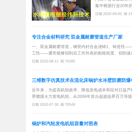
集中根据行业20年
合格珊经纬导流融合
日期 2020-09-02 阅 1
耐磨寿命轻松超越3
专注合金材料研究 双金属耐磨管道生产厂家
一、双金属耐磨管道，钢管内衬合金浇铸1、铸造性—
工性——通常能够切削后工作外表的粗糙程度、切削速
——焊接性一般根据焊接时发生的裂纹敏感性和焊缝区
日期 2020-08-12 阅 70285
三维数字仿真技术在流化床锅炉水冷壁防磨防爆
近年来，为提高机组效率、降低发电成本和应对日益严格
界燃煤火力发电机组。从2006年首台超超临界百万等
或燃用劣质煤种等问题，超超临界锅炉出现了很多以前
日期 2020-07-30 阅 70549
锅炉和汽轮发电机组容量对照表