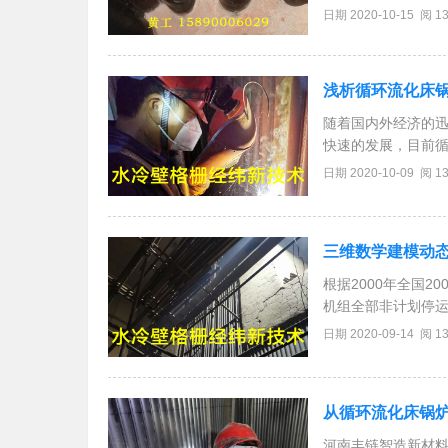
成分按重量百分比组成为：
日期 2020-10-15 阅 1
Ti0.02％～0.04％、
浅析循环流化床
随着国内外经济的
快速的发展，目前
行，决定于循环流
日期 2020-10-09 阅 1
率。锅炉四面垂直
三维数学建模动
根据2000年全国
机组全部非计划停运
非停事故次数的60
日期 2020-09-14 阅 1
防磨防爆工作亟待研
从循环流化床锅
河南丰链智造新材