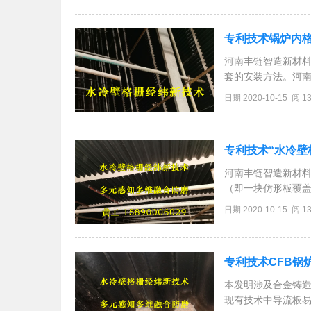
专利技术锅炉内
河南丰链智造新材
套的安装方法。河
冷凝壁的耐磨系统
日期 2020-10-15 阅 1
包括模块式的底部
专利技术“水冷壁
河南丰链智造新材
（即一块仿形板覆盖
磨板自身弧度水平
日期 2020-10-15 阅 1
应力；竖板宽度为5
专利技术CFB锅
本发明涉及合金铸造
现有技术中导流板