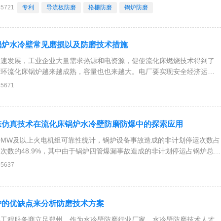
Cr21.0％～22.0％、Ni9.5％～10.0％、Mo0.80％～1.2％、
35721
专利
导流板防磨
格栅防磨
锅炉防磨
Mn1
锅炉水冷壁常见磨损以及防磨技术措施
迅速发展，工业企业大量需求热源和电资源，促使流化床燃烧技术得到了
循环流化床锅炉越来越成熟，容量也也来越大。电厂要实现安全经济运
化床锅炉的连续运行周期，其根本问题是提高锅炉设备的可靠性和可用
35671
（管子）组成的垂直冷壁（管排）是锅炉的重要受热面
态仿真技术在流化床锅炉水冷壁防磨防爆中的探索应用
200MW及以上火电机组可靠性统计，锅炉设备事故造成的非计划停运次数占
次数的48.9%，其中由于锅炉四管爆漏事故造成的非计划停运占锅炉总的
.5%。锅炉防磨防爆管理工作,直接关系到火力发电厂安全生产，因此锅炉
35637
究提高。1、电厂防磨
炉的优缺点来分析防磨技术方案
料工程服务商立足郑州，作为水冷壁防磨行业厂家，水冷壁防磨技术人才