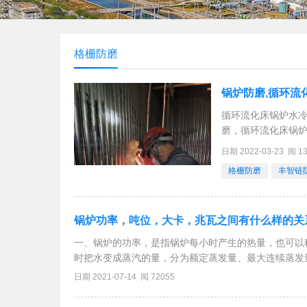
格栅防磨
锅炉防磨,循环流
循环流化床锅炉水
磨，循环流化床锅
CFB锅炉防磨，C
日期 2022-03-23 阅 1
床锅炉，CFB锅炉
格栅防磨
丰智链
锅炉功率，吨位，大卡，兆瓦之间有什么样的关
一、锅炉的功率，是指锅炉每小时产生的热量，也可以
时把水变成蒸汽的量，分为额定蒸发量、最大连续蒸发量（B
蒸汽锅炉，就是每小时能把一吨水变成水蒸气。1t/h=10
日期 2021-07-14 阅 72055