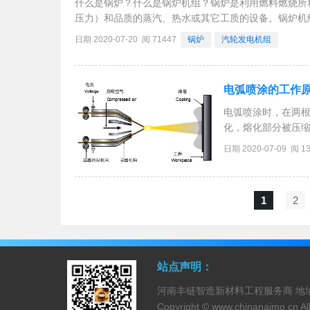
什么是锅炉？什么是锅炉机组？锅炉是利用燃料燃烧所
压力）和品质的蒸汽、热水或其它工质的设备。锅炉机
备，测量仪表和其它锅炉附属机械等。锅炉本体、辅机、
日期 2020-07-20 阅 71447
锅炉
汽轮发电机组
电弧喷涂的工作
电弧喷涂时，在两
化，熔化部分被压
线机构、送丝系统
日期 2020-07-09 阅 1
于现场操作；在不
1
2
站点声明：
河南丰链智造新材料工程服务商 地址：
Copyright ©
www.chinanaimo.cn
Al