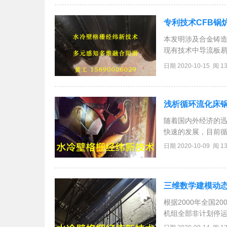
专利技术CFB锅
本发明涉及合金铸造
现有技术中导流板
成分按重量百分比组成为：
日期 2020-10-15 阅 1
Ti0.02％～0.04％、
浅析循环流化床
随着国内外经济的
快速的发展，目前
行，决定于循环流
日期 2020-10-09 阅 1
率。锅炉四面垂直
三维数学建模动
根据2000年全国
机组全部非计划停运
非停事故次数的60