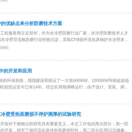
35467
究提高。1、电厂防磨
炉的优缺点来分析防磨技术方案
料工程服务商立足郑州，作为水冷壁防磨行业厂家，水冷壁防磨技术人才
的水冷壁导流板防磨行业经验沉淀，采取CFB循环流化床锅炉水冷壁多复
防磨，利用垂直水冷壁管排表面进行防磨处理，使CFB锅炉垂直水冷壁
35885
年以上，达到少停炉、更长期安全行炉的
中的开发和应用
的环保新政，我国建设和投运了一大批600MW、1000MW等级超超临
级机组投运至今已有14年。经过长周期调峰运行，由于设计、安装、调试
未曾遇到的新难题，
水冷壁受热面磨损不停炉测厚的试验研究
的开发对于燃烧过程研究具有重要意义，本文工作包括两大部分：第一部
的开发，研究了循环流化床传热和磨损特性；第二部分应用CCD摄象机