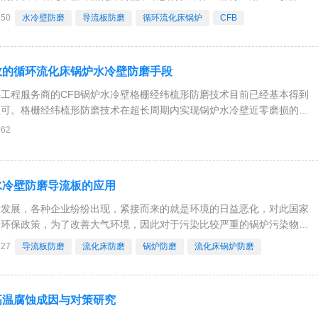
和温度场测量方法的研究。利用镍金属的良好的温度电阻特性，采用磁控
350
水冷壁防磨
导流板防磨
循环流化床锅炉
CFB
镀膜式瞬态热流传感器，并建立了计算机数据采
效的循环流化床锅炉水冷壁防磨手段
工程服务商的CFB锅炉水冷壁格栅经纬梳形防磨技术目前已经基本得到
认可。格栅经纬梳形防磨技术在超长周期内实现锅炉水冷壁近零磨损的优
锅炉使用厂家，目前已经成为解决CFB锅炉水冷壁磨损的主要应对手
962
磨技术投入市场至今，已经相继为全世界近C
水冷壁防磨导流板的应用
断发展，各种企业纷纷出现，紧接而来的就是环境的日益恶化，对此国家
的环保政策，为了改善大气环境，因此对于污染比较严重的锅炉污染物的
求。而循环流化床锅炉水技术能够实现清洁燃烧进而解决大气污染问题，
127
导流板防磨
流化床防磨
锅炉防磨
流化床锅炉防磨
的发展和推广。但是循环流化床锅炉的炉内因为持
高温腐蚀成因与对策研究