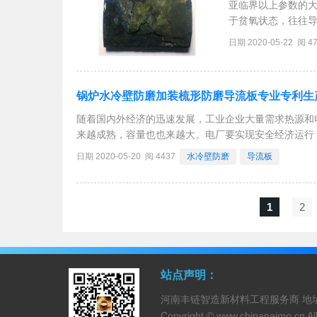
亚临界以上参数的大
于贫氧状态，往往导
为研究对象，通过
日期 2020-05-22 阅 4
究结果表明，腐蚀产
锅炉水冷壁防磨加装梳形防磨导流板专业专利生
随着国内外经济的迅速发展，工业企业大量需求热源和
来越成熟，容量也也来越大。电厂要实现安全经济运行
可靠性和可用率。CFB循环流化床锅炉四面垂直（管
日期 2020-05-20 阅 4437
水冷壁防磨
导流板
1
2
站点声明：
河南丰链智造新材料工程服务商 地址：
Copyright ©
www.chinanaimo.cn
Al