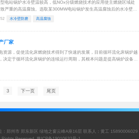
型电站锅炉水冷壁温较高，低NOx分级燃烧技术的应用使主燃烧区域处
致严重的高温腐蚀。选取某300MW电站锅炉发生高温腐蚀后的水冷壁管
割管取样、电镜表征分析等手段，对高温腐蚀原因、类型进行了研究。研
752
水冷壁防磨
高温腐蚀
物中含有大量FeS，属于典型的硫化物
产厂家
电资源，促使流化床燃烧技术得到了快速的发展，目前循环流化床锅炉越
，决定于循环流化床锅炉的连续运行周期，其根本问题是提高锅炉设备的
子）组成的垂直冷壁（管排）是
3
下一页
尾页
郑州市 郑东新区 绿地之窗云峰A座16层 联系人：黄工 15890006029
l Rights Reserved.
豫ICP备19010632号-1