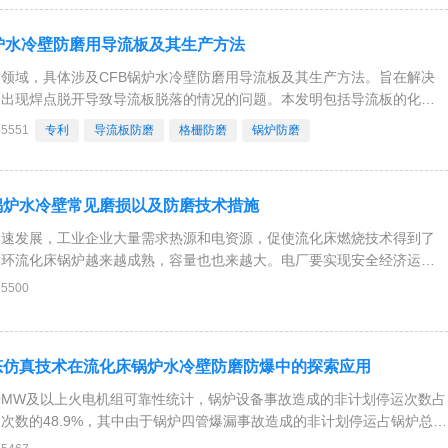
炉水冷壁防磨用导流板及其生产方法
领域，具体涉及CFB锅炉水冷壁防磨用导流板及其生产方法。旨在解决
易出现焊点脱开导致导流板脱落的情况的问题。本发明包括导流板的化学
Cr21.0％～22.0％、Ni9.5％～10.0％、Mo0.80％～1.2％、
35551
专利
导流板防磨
格栅防磨
锅炉防磨
Mn1
锅炉水冷壁常见磨损以及防磨技术措施
迅速发展，工业企业大量需求热源和电资源，促使流化床燃烧技术得到了
循环流化床锅炉越来越成熟，容量也也来越大。电厂要实现安全经济运
化床锅炉的连续运行周期，其根本问题是提高锅炉设备的可靠性和可用
35500
（管子）组成的垂直冷壁（管排）是锅炉的重要受热面
态仿真技术在流化床锅炉水冷壁防磨防爆中的探索应用
200MW及以上火电机组可靠性统计，锅炉设备事故造成的非计划停运次数占
次数的48.9%，其中由于锅炉四管爆漏事故造成的非计划停运占锅炉总的
.5%。锅炉防磨防爆管理工作,直接关系到火力发电厂安全生产，因此锅炉