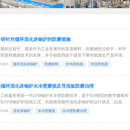
专研针对循环流化床锅炉的防磨措施
发展的过程中，煤炭作为工业发展中的首选燃料，在燃烧的过程中，对环
，而煤粉燃烧技术的发展，并不能阻挡由于煤质下降对能源生产及环境保
大的危害势头。因此，新一代的燃烧技术——具有高效低污染、煤种适应
35483
​循环流化床锅炉
防磨材料
炉内受热面
对流受热面
床燃烧技术应运而生。在循环流化床锅炉适应的
谈循环流化床锅炉水冷壁磨损及导流板防磨治理
工程服务商新一代CFB锅炉水冷壁防磨技术，基于EVI模型的数学建模和
台CFB锅炉的现场工况，仿真模拟循环流化床锅炉的运行状态，以及使
材料工程服务商防磨技术方案后的预期使用状态，让每一台CFB锅炉的
35538
流化床锅炉
水冷壁磨损
水冷壁防磨治理
更加智能。