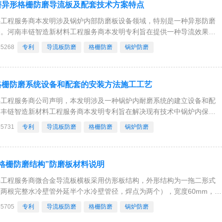
磨异形格栅防磨导流板及配套技术方案特点
料工程服务商本发明涉及锅炉内部防磨板设备领域，特别是一种异形防磨
备。河南丰链智造新材料工程服务商本发明专利旨在提供一种导流效果更
丰链智造新材料工程服务商本发明包括至少两个相拼合的单元防磨板，单
35268
专利
导流板防磨
格栅防磨
锅炉防磨
向为波浪形，中部处于所述波浪形的波峰处，端部
格栅防磨系统设备和配套的安装方法施工工艺
料工程服务商公司声明，本发明涉及一种锅炉内耐磨系统的建立设备和配
南丰链智造新材料工程服务商本发明专利旨在解决现有技术中锅炉内保护
建立时间长，工作效率低的问题。河南丰链智造新材料工程服务商本发明
35731
专利
导流板防磨
格栅防磨
锅炉防磨
卡装轨道，滑动安装于底部卡装轨道上的至少一个
格栅防磨结构”防磨板材料说明
料工程服务商微合金导流板横板采用仿形板结构，外形结构为一拖二形式
两根完整水冷壁管外延半个水冷壁管径，焊点为两个），宽度60mm，防
卡在水冷壁管径上，凸出的部位焊在鳍片上；焊缝平直，充分释放焊接热
35705
专利
导流板防磨
格栅防磨
锅炉防磨
5mm，左右对角垂直焊在水冷壁的鳍片上