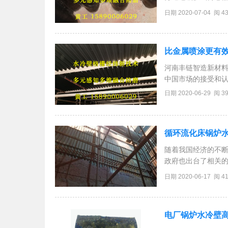
进行了火焰可视化
日期 2020-07-04 阅 4
溅射工艺，开发了
比金属喷涂更有
河南丰链智造新材料
中国市场的接受和
秀表现也征服了众多
日期 2020-06-29 阅 3
段。格栅经纬梳形防
循环流化床锅炉
随着我国经济的不
政府也出台了相关
排放提出了更高要
日期 2020-06-17 阅 4
而且也得到了大力
电厂锅炉水冷壁