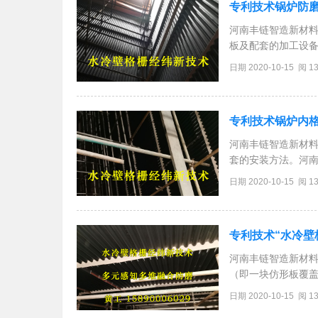
专利技术锅炉防
河南丰链智造新材
板及配套的加工设
好的防磨板。河南
日期 2020-10-15 阅 1
元防磨板在侧视方
专利技术锅炉内
河南丰链智造新材
套的安装方法。河
冷凝壁的耐磨系统
日期 2020-10-15 阅 1
包括模块式的底部
专利技术“水冷壁
河南丰链智造新材
（即一块仿形板覆盖
磨板自身弧度水平
日期 2020-10-15 阅 1
应力；竖板宽度为5