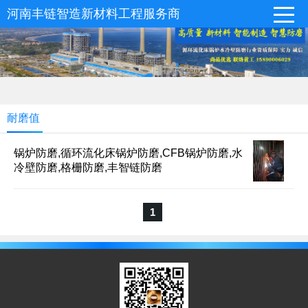
河南丰链智造新材料工程服务商
耐磨值
锅炉防磨,循环流化床锅炉防磨,CFB锅炉防磨,水
冷壁防磨,格栅防磨,丰智链防磨
1