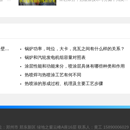
法。等
（1）按喷涂材料分类：金属喷涂、陶
子弧作
瓷喷涂、塑料喷涂等；（2）按喷涂材
料的形状不同分类：粉末喷
锅炉防磨,循环流化床锅炉防磨,CFB锅炉防磨,水冷壁防磨,格栅防磨,丰智链防磨
锅炉功率，吨位，大卡，兆瓦之间有什么样的关系？
锅炉和汽轮发电机组容量对照表
涂层性能和功能来分，喷涂层具体有哪些种类和作用
热喷焊与热喷涂工艺有何不同
热喷涂的形成过程、机理及主要工艺步骤
郑州市 郑东新区 绿地之窗云峰A座16层 联系人：黄工 15890006029