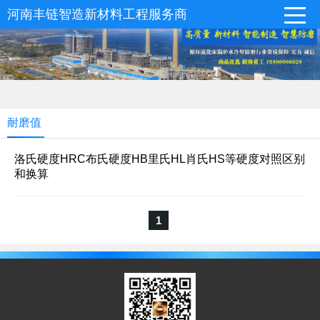
河南丰链智造新材料工程服务商
耐磨值
洛氏硬度HRC布氏硬度HB里氏HL肖氏HS等硬度对照区别
和换算
1